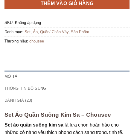
THÊM VÀO GIỎ HÀNG
SKU:
Không áp dụng
Danh mục:
Set
,
Áo
,
Quần/ Chân Váy
,
Sản Phẩm
Thương hiệu:
chousee
MÔ TẢ
THÔNG TIN BỔ SUNG
ĐÁNH GIÁ (23)
Set Áo Quần Suông Kim Sa – Chousee
Set áo quần suông kim sa
là lựa chọn hoàn hảo cho
những cô nàng yêu thích phong cách sang trọng, tinh tế.