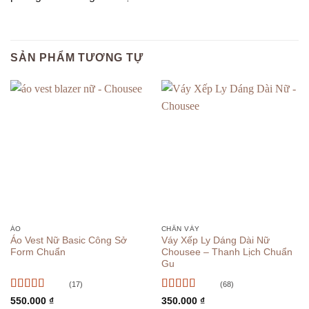
SẢN PHẨM TƯƠNG TỰ
ÁO
CHÂN VÁY
Áo Vest Nữ Basic Công Sở
Váy Xếp Ly Dáng Dài Nữ
Form Chuẩn
Chousee – Thanh Lịch Chuẩn
Gu
(17)
(68)
Được xếp
Được xếp
550.000
₫
350.000
₫