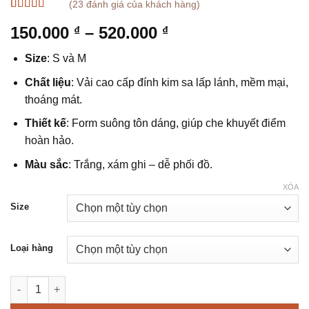
(
23
đánh giá của khách hàng)
5
23
trên 5 dựa
Khoảng
150.000
–
520.000
₫
₫
trên
đánh
giá
giá:
Size
: S và M
từ
150.000 ₫
Chất liệu
: Vải cao cấp đính kim sa lấp lánh, mềm mại,
đến
thoáng mát.
520.000 ₫
Thiết kế
: Form suông tôn dáng, giúp che khuyết điểm
hoàn hảo.
Màu sắc
: Trắng, xám ghi – dễ phối đồ.
XÓA
Size
Loại hàng
Set Áo Quần Suông Kim Sa – Sang Trọng Và Quyến Rũ số lượn