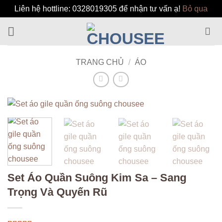
Liên hệ hottline: 0328019305 để nhận tư vấn ạ!
Bỏ qua
Bỏ
qua
nội
dung
TRANG CHỦ
/
ÁO
Set Áo Quần Suông Kim Sa – Sang
Trọng Và Quyến Rũ