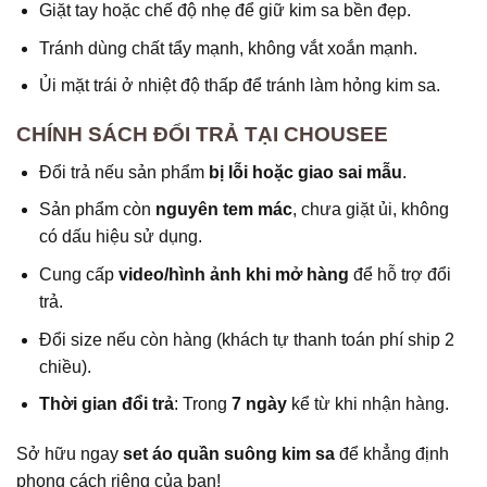
Giặt tay hoặc chế độ nhẹ để giữ kim sa bền đẹp.
Tránh dùng chất tẩy mạnh, không vắt xoắn mạnh.
Ủi mặt trái ở nhiệt độ thấp để tránh làm hỏng kim sa.
CHÍNH SÁCH ĐỔI TRẢ TẠI CHOUSEE
Đổi trả nếu sản phẩm
bị lỗi hoặc giao sai mẫu
.
Sản phẩm còn
nguyên tem mác
, chưa giặt ủi, không
có dấu hiệu sử dụng.
Cung cấp
video/hình ảnh khi mở hàng
để hỗ trợ đổi
trả.
Đổi size nếu còn hàng (khách tự thanh toán phí ship 2
chiều).
Thời gian đổi trả
: Trong
7 ngày
kể từ khi nhận hàng.
Sở hữu ngay
set áo quần suông kim sa
để khẳng định
phong cách riêng của bạn!