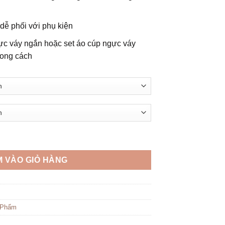
đến
330.000 ₫
 dễ phối với phụ kiện
gực váy ngắn hoặc set áo cúp ngực váy
hong cách
y - Nét Đẹp Thanh Lịch, Gợi Cảm số lượng
 VÀO GIỎ HÀNG
 Phẩm