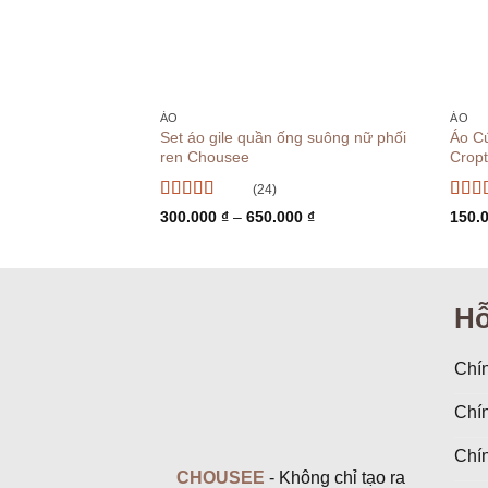
+
+
ÁO
ÁO
Set áo gile quần ống suông nữ phối
Áo C
ren Chousee
Crop
(24)
Được xếp
Được
Khoảng
300.000
₫
–
650.000
₫
150.
hạng
4.88
5
giá:
hạn
từ
sao
300.000 ₫
đến
650.000 ₫
Hỗ
Chín
Chí
Chín
CHOUSEE
- Không chỉ tạo ra