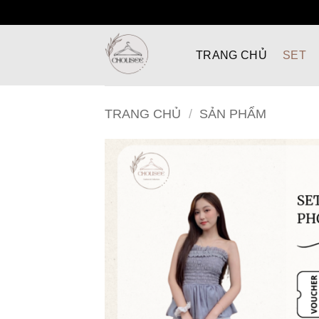
Bỏ
qua
TRANG CHỦ
SET
nội
dung
TRANG CHỦ
/
SẢN PHẨM