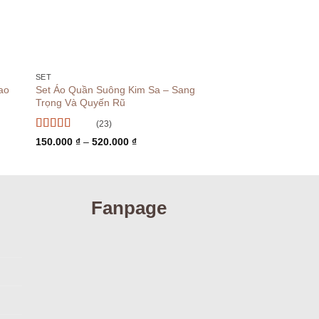
+
+
SET
CHÂN VÁY
ao
Set Áo Quần Suông Kim Sa – Sang
Váy Xếp Ly Dáng Dà
Trọng Và Quyến Rũ
Thanh Lịch Chuẩn 
(23)
(68)
Được xếp
Được xếp
Khoảng
150.000
₫
–
520.000
₫
350.000
₫
hạng
5
5 sao
giá:
hạng
5
5 sao
từ
150.000 ₫
đến
520.000 ₫
Fanpage