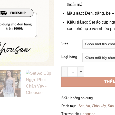
thoải mái
Màu sắc
: Đen, trắng, be –
Kiểu dáng
: Set áo cúp n
xòe, phù hợp với nhiều p
Size
Loại hàng
Set Áo Cúp Ngực Phối Chân Vá
THÊM
SKU:
Không áp dụng
Danh mục:
Set
,
Áo
,
Chân váy
,
Sản
Thương hiệu:
chousee