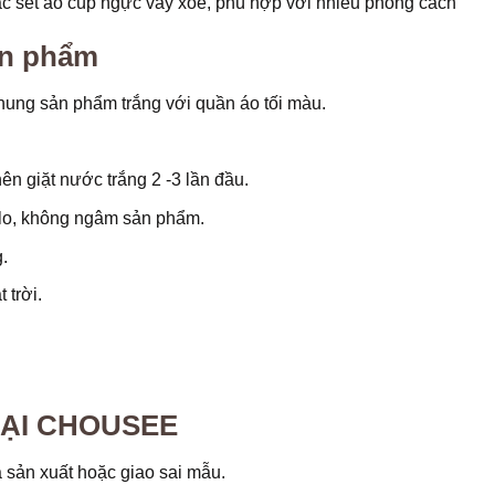
ặc set áo cúp ngực váy xòe, phù hợp với nhiều phong cách
ản phẩm
 chung sản phẩm trắng với quần áo tối màu.
 giặt nước trắng 2 -3 lần đầu.
lo, không ngâm sản phẩm.
.
 trời.
TẠI CHOUSEE
 sản xuất hoặc giao sai mẫu.