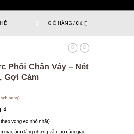
 HỆ
GIỎ HÀNG /
0
₫
c Phối Chân Váy – Nét
, Gợi Cảm
hách hàng)
Khoảng
0
₫
giá:
o theo vòng eo nhỏ nhất)
từ
130.000 ₫
ềm mại, ôm dáng nhưng vẫn tạo cảm giác