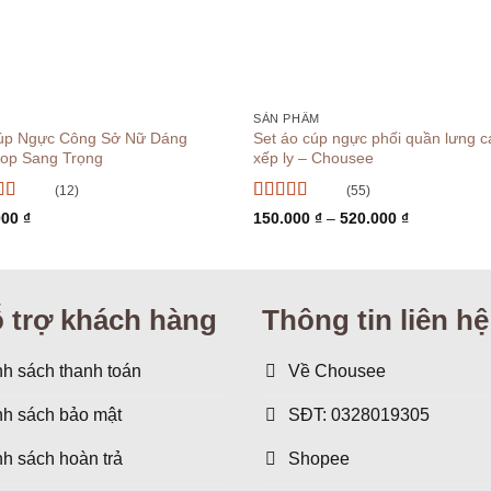
+
SẢN PHẨM
úp Ngực Công Sở Nữ Dáng
Set áo cúp ngực phối quần lưng c
top Sang Trọng
xếp ly – Chousee
(12)
(55)
 xếp
Được xếp
Khoảng
000
₫
150.000
₫
–
520.000
₫
g
5
5 sao
hạng
5
5 sao
giá:
từ
150.000 ₫
đến
520.000 ₫
 trợ khách hàng
Thông tin liên hệ
h sách thanh toán
Về Chousee
nh sách bảo mật
SĐT: 0328019305
h sách hoàn trả
Shopee