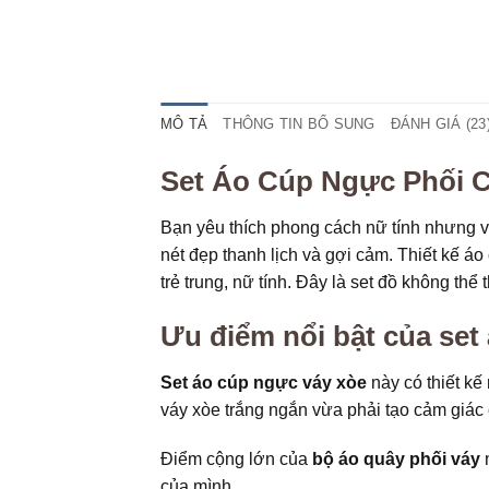
MÔ TẢ
THÔNG TIN BỔ SUNG
ĐÁNH GIÁ (23
Set Áo Cúp Ngực Phối 
Bạn yêu thích phong cách nữ tính nhưng 
nét đẹp thanh lịch và gợi cảm. Thiết kế áo
trẻ trung, nữ tính. Đây là set đồ không thể
Ưu điểm nổi bật của set
Set áo cúp ngực váy xòe
này có thiết kế
váy xòe trắng ngắn vừa phải tạo cảm giác
Điểm cộng lớn của
bộ áo quây phối váy
n
của mình.