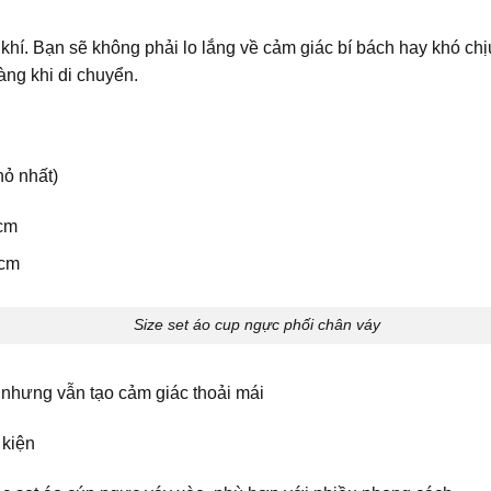
hí. Bạn sẽ không phải lo lắng về cảm giác bí bách hay khó chị
àng khi di chuyển.
hỏ nhất)
0cm
2cm
Size set áo cup ngực phối chân váy
nhưng vẫn tạo cảm giác thoải mái
 kiện