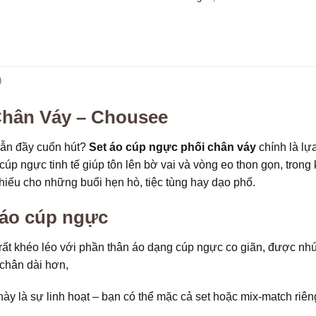
)
Chân Váy – Chousee
vẫn đầy cuốn hút?
Set áo cúp ngực phối chân váy
chính là lự
 cúp ngực tinh tế giúp tôn lên bờ vai và vòng eo thon gọn, tron
 thiếu cho những buổi hẹn hò, tiệc tùng hay dạo phố.
 áo cúp ngực
 rất khéo léo với phần thân áo dạng cúp ngực co giãn, được n
 chân dài hơn,
ày là sự linh hoạt – bạn có thể mặc cả set hoặc mix-match riê