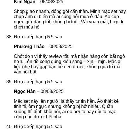
Kim Ngân
–
08/08/2025
Shop giao nhanh, đóng gói cẩn thận. Mình mặc set này
chụp ảnh đi biển mà ai cũng hỏi mua ở đâu. Áo cup
ngực giữ dáng tốt, không bị tuột. Vải voan mát, hợp đi
chơi mùa hè
Được xếp hạng
5
5 sao
Phương Thảo
–
08/08/2025
Chốt đơn vì thấy review tốt, mà nhận hàng còn bất ngờ
hơn. Lên đồ xong đúng kiểu sang – xịn – mịn. Mặc đi
tiệc nhẹ hay gặp bạn bè đều được, không quá lố mà
vẫn nổi bật
Được xếp hạng
5
5 sao
Ngọc Hân
–
08/08/2025
Mặc set này lên người là thấy tự tin hẳn. Áo thiết kế
tinh tế, ôm ngực nhưng không bị hở nhiều. Quần
suông thì đỉnh khỏi nói, ai eo hơi to hay đùi to mặc
cũng che được hết nha
Được xếp hạng
5
5 sao