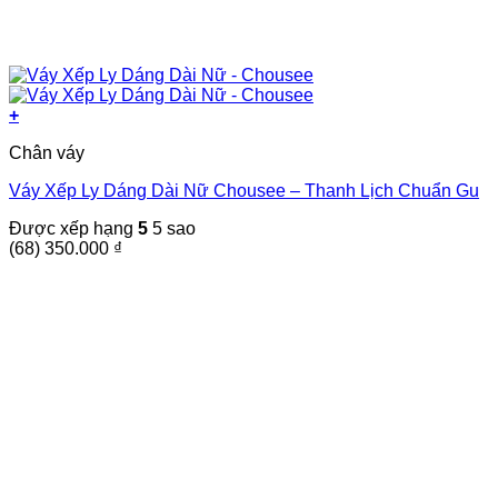
+
Sản
Chân váy
phẩm
này
Váy Xếp Ly Dáng Dài Nữ Chousee – Thanh Lịch Chuẩn Gu
có
nhiều
Được xếp hạng
5
5 sao
biến
(68)
350.000
₫
thể.
Các
tùy
chọn
có
thể
được
chọn
trên
trang
sản
phẩm