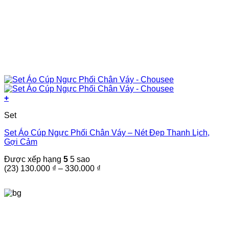
+
Sản
Set
phẩm
này
Set Áo Cúp Ngực Phối Chân Váy – Nét Đẹp Thanh Lịch,
có
Gợi Cảm
nhiều
biến
Được xếp hạng
5
5 sao
thể.
Khoảng
(23)
130.000
₫
–
330.000
₫
Các
giá:
tùy
từ
chọn
130.000 ₫
có
đến
thể
330.000 ₫
được
chọn