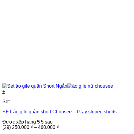
sản
phẩm
+
Sản
Set
phẩm
này
SET áo gile quần short Chousee – Gray striped shorts
có
nhiều
Được xếp hạng
5
5 sao
biến
Khoảng
(29)
250.000
₫
–
460.000
₫
thể.
giá: