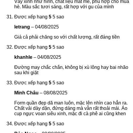
Váy xinh như hình, chất liệu mát mẻ, phù hợp cho mùa
hè. Màu sắc tươi sáng, rất hợp với gu của mình
Được xếp hạng
5
5 sao
letrang
–
04/08/2025
Giá cả phải chăng so với chất lượng, rất đáng tiền
Được xếp hạng
5
5 sao
khanhle
–
04/08/2025
Đường may chắc chắn, không bị xù lông hay bai nhão
sau khi giặt
Được xếp hạng
5
5 sao
Minh Châu
–
08/08/2025
Form quần đẹp dã man luôn, mặc lên nhìn cao hẳn ra.
Chất vải dày dặn, đứng dáng mà vẫn rất thoải mái. Áo
cup ngực voan siêu xinh, mặc đi cà phê ai cũng khen
Được xếp hạng
5
5 sao