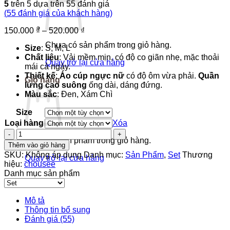
5
trên 5 dựa trên
55
đánh giá
(
55
đánh giá của khách hàng)
Khoảng
150.000
₫
–
520.000
₫
giá:
Chưa có sản phẩm trong giỏ hàng.
Size
: S, M, L
từ
Chất liệu
: Vải mềm mịn, có độ co giãn nhẹ, mặc thoải
150.000 ₫
Quay trở lại cửa hàng
mái cả ngày.
đến
Thiết kế
:
Áo cúp ngực nữ
có độ ôm vừa phải.
Quần
520.000 ₫
Giỏ hàng
lưng cao suông
ống dài, dáng đứng.
Màu sắc
: Đen, Xám Chì
Size
Loại hàng
Xóa
Set
Chưa có sản phẩm trong giỏ hàng.
áo
Thêm vào giỏ hàng
cúp
SKU:
Không áp dụng
Danh mục:
Sản Phẩm
,
Set
Thương
Quay trở lại cửa hàng
ngực
hiệu:
chousee
phối
Danh mục sản phẩm
quần
lưng
cao
Mô tả
xếp
Thông tin bổ sung
ly
Đánh giá (55)
-