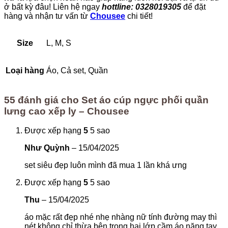
ở bất kỳ đâu! Liên hệ ngay
hottline: 0328019305
để đặt
hàng và nhận tư vấn từ
Chousee
chi tiết!
Size
L, M, S
Loại hàng
Áo, Cả set, Quần
55 đánh giá cho
Set áo cúp ngực phối quần
lưng cao xếp ly – Chousee
Được xếp hạng
5
5 sao
Như Quỳnh
–
15/04/2025
set siêu đẹp luôn mình đã mua 1 lần khá ưng
Được xếp hạng
5
5 sao
Thu
–
15/04/2025
áo mặc rất đẹp nhé nhẹ nhàng nữ tính đường may thì
nét không chỉ thừa bên trong hai lớp cầm áo nặng tay