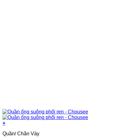
+
Sản
Quần/ Chân Váy
phẩm
này