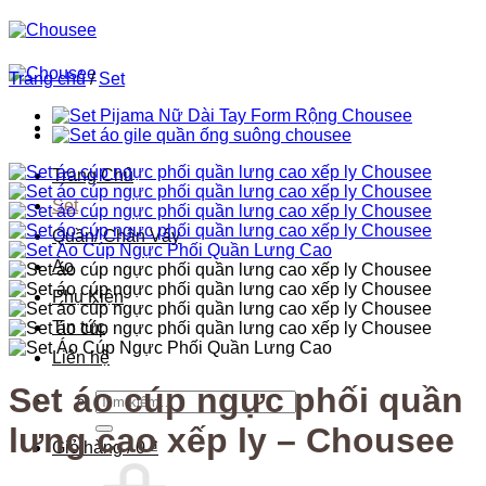
Bỏ
qua
nội
dung
Trang chủ
/
Set
Trang Chủ
Set
Quần/ Chân Váy
Áo
Phụ Kiện
Tin tức
Liên hệ
Set áo cúp ngực phối quần
Tìm
kiếm:
lưng cao xếp ly – Chousee
Giỏ hàng /
0
₫