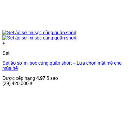
+
Sản
Set
phẩm
này
Set áo sơ mi sọc cùng quần short – Lựa chọn mát mẻ cho
có
mùa hè
nhiều
biến
Được xếp hạng
4.97
5 sao
thể.
(29)
420.000
₫
Các
tùy
chọn
có
thể
được
chọn
trên
trang