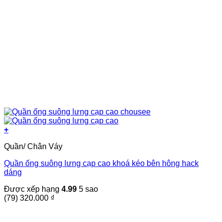
+
Sản
Quần/ Chân Váy
phẩm
này
Quần ống suông lưng cạp cao khoá kéo bên hông hack
có
dáng
nhiều
biến
Được xếp hạng
4.99
5 sao
thể.
(79)
320.000
₫
Các
tùy
chọn