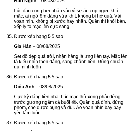
Bảo Ngọc
–
08/08/2025
Lúc đầu cũng hơi phân vân vì sợ áo cup ngực khó
mặc, ai ngờ ôm dáng vừa khít, không bị hở quá. Vải
voan mịn, không bị xước hay nhăn. Quần thì khỏi bàn,
xếp ly to mặc lên cực sang
Được xếp hạng
5
5 sao
Gia Hân
–
08/08/2025
Set đồ đẹp quá trời, nhận hàng là ưng liền tay. Mặc lên
là kiểu nhìn thon dáng, sang chảnh liền. Đúng chuẩn
gu mình luôn
Được xếp hạng
5
5 sao
Diệu Anh
–
08/08/2025
Cực kỳ đáng tiền nha! Lúc mặc thử xong phải đứng
trước gương ngắm cả buổi 😂. Quần quá đỉnh, đứng
phom, che được bụng và đùi. Áo voan nhìn bay bay
yêu lắm luôn
Được xếp hạng
5
5 sao