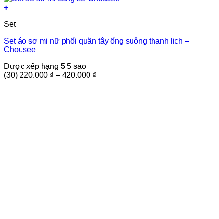
+
Sản
Set
phẩm
này
Set áo sơ mi nữ phối quần tây ống suông thanh lịch –
có
Chousee
nhiều
biến
Được xếp hạng
5
5 sao
thể.
Khoảng
(30)
220.000
₫
–
420.000
₫
Các
giá:
tùy
từ
chọn
220.000 ₫
có
đến
thể
420.000 ₫
được
chọn
trên
trang
sản
phẩm