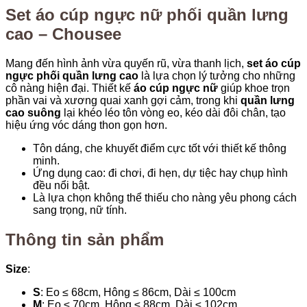
Chousee
Set áo cúp ngực nữ phối quần lưng
số
cao – Chousee
lượng
Mang đến hình ảnh vừa quyến rũ, vừa thanh lịch,
set áo cúp
ngực phối quần lưng cao
là lựa chọn lý tưởng cho những
cô nàng hiện đại. Thiết kế
áo cúp ngực nữ
giúp khoe trọn
phần vai và xương quai xanh gợi cảm, trong khi
quần lưng
cao suông
lại khéo léo tôn vòng eo, kéo dài đôi chân, tạo
hiệu ứng vóc dáng thon gọn hơn.
Tôn dáng, che khuyết điểm cực tốt với thiết kế thông
minh.
Ứng dụng cao: đi chơi, đi hẹn, dự tiệc hay chụp hình
đều nổi bật.
Là lựa chọn không thể thiếu cho nàng yêu phong cách
sang trọng, nữ tính.
Thông tin sản phẩm
Size
:
S
: Eo ≤ 68cm, Hông ≤ 86cm, Dài ≤ 100cm
M
: Eo ≤ 70cm, Hông ≤ 88cm, Dài ≤ 102cm