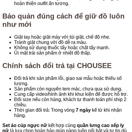
hoàn thiện outfit ấn tượng.
Bảo quản đúng cách để giữ đồ luôn
như mới
Giặt tay hoặc giặt máy với túi giặt, chế độ nhẹ.
Tránh giặt chung với đồ dễ ra màu.
Không sử dụng thuốc tẩy hoặc chất tẩy mạnh.
Ủi mặt trái sản phẩm ở nhiệt độ thấp.
Chính sách đổi trả tại CHOUSEE
Đổi trả khi sản phẩm lỗi, giao sai mẫu hoặc thiếu số
lượng.
Sản phẩm còn nguyên tem mác, chưa qua sử dụng.
Cung cấp video/hình ảnh khi khui kiện để được hỗ trợ.
Đổi size nếu còn hàng, khách tự thanh toán phí ship 2
chiều.
Thời gian đổi trả: Trong vòng
7 ngày
kể từ khi nhận
hàng.
Set áo cúp ngực nữ
kết hợp cùng
quần lưng cao xếp ly
nữ
là lựa chọn hoàn hảo giúp nàng luôn nổi bật và tự tin dù