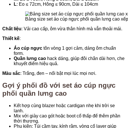
L
: Eo ≤ 72cm, Hông ≤ 90cm, Dài ≤ 104cm
Bảng size set áo cúp ngực phối quần lưng cao xếp
Chất liệu
: Vải cao cấp, ôm vừa thân hình mà vẫn thoải mái.
Thiết kế
:
Áo cúp ngực
tôn vòng 1 gợi cảm, dáng ôm chuẩn
form.
Quần lưng cao
hack dáng, giúp đôi chân dài hơn, che
khuyết điểm hiệu quả.
Màu sắc
: Trắng, đen – nổi bật mọi lúc mọi nơi.
Gợi ý phối đồ với set áo cúp ngực
phối quần lưng cao
Kết hợp cùng blazer hoặc cardigan nhẹ khi trời se
lạnh.
Mix với giày cao gót hoặc boot cổ thấp để thêm phần
thời thượng.
Phụ kiện: Túi cầm tay, kính râm, vòng cổ layer giúp