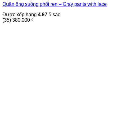
Quần ống suông phối ren – Gray pants with lace
có
nhiều
Được xếp hạng
4.97
5 sao
biến
(35)
380.000
₫
thể.
Các
tùy
chọn
có
thể
được
chọn
trên
trang
sản
phẩm