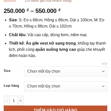
(
19
đánh giá của khách hàng)
4.89
19
trên 5
Khoảng
250.000
–
550.000
₫
₫
dựa trên
đánh giá
giá:
Size
: S: Eo ≤ 68cm, Hông ≤ 86cm, Dài ≤ 100cm, M: Eo
từ
≤ 70cm, Hông ≤ 88cm, Dài ≤ 102cm
250.000 ₫
đến
Chất liệu
: Vải cao cấp, đứng form, mềm mại.
550.000 ₫
Thiết kế
:
Áo gile vest nữ sang trọng
, không tay thanh
lịch, phối cùng
quần suông lưng cao
giúp che khuyết
điểm hoàn hảo.
XÓA
Size
Loại hàng
Set áo gile quần ống suông - Chousee số lượng
THÊM VÀO GIỎ HÀNG