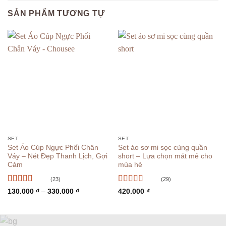
SẢN PHẨM TƯƠNG TỰ
SET
SET
Set Áo Cúp Ngực Phối Chân
Set áo sơ mi sọc cùng quần
Váy – Nét Đẹp Thanh Lịch, Gợi
short – Lựa chọn mát mẻ cho
Cảm
mùa hè
(23)
(29)
Được xếp
Được xếp
Khoảng
130.000
₫
–
330.000
₫
420.000
₫
giá:
hạng
5
5 sao
hạng
4.97
5
từ
sao
130.000 ₫
đến
330.000 ₫