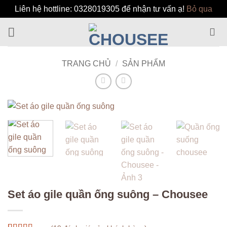
Liên hệ hottline: 0328019305 để nhận tư vấn ạ!
Bỏ qua
Bỏ
qua
nội
dung
TRANG CHỦ
/
SẢN PHẨM
Set áo gile quần ống suông – Chousee