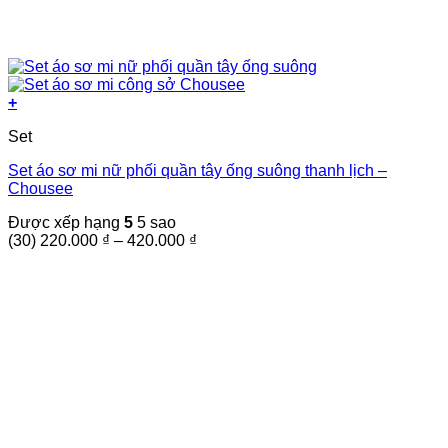
+
Sản
Set
phẩm
này
Set áo sơ mi nữ phối quần tây ống suông thanh lịch –
có
Chousee
nhiều
biến
Được xếp hạng
5
5 sao
thể.
Khoảng
(30)
220.000
₫
–
420.000
₫
Các
giá:
tùy
từ
chọn
220.000 ₫
có
đến
thể
420.000 ₫
được
chọn
trên
trang
sản
phẩm