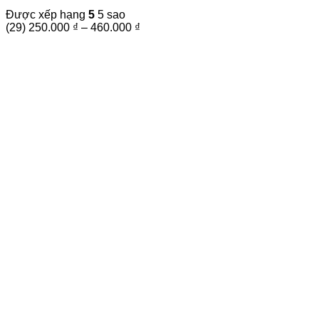
nhiều
Được xếp hạng
5
5 sao
biến
Khoảng
(29)
250.000
₫
–
460.000
₫
thể.
giá:
Các
từ
tùy
250.000 ₫
chọn
đến
có
460.000 ₫
thể
được
chọn
trên
trang
sản
phẩm