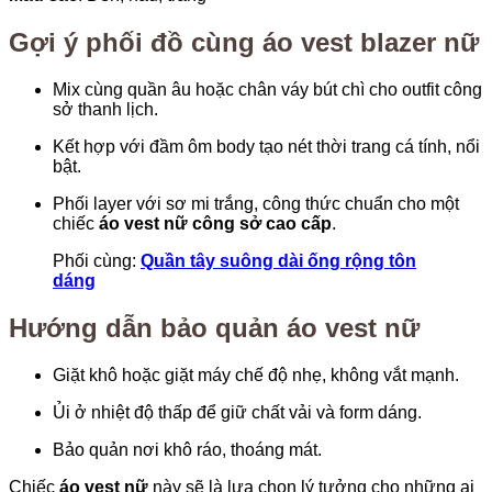
Gợi ý phối đồ cùng áo vest blazer nữ
Mix cùng quần âu hoặc chân váy bút chì cho outfit công
sở thanh lịch.
Kết hợp với đầm ôm body tạo nét thời trang cá tính, nổi
bật.
Phối layer với sơ mi trắng, công thức chuẩn cho một
chiếc
áo vest nữ công sở cao cấp
.
Phối cùng:
Quần tây suông dài ống rộng tôn
dáng
Hướng dẫn bảo quản áo vest nữ
Giặt khô hoặc giặt máy chế độ nhẹ, không vắt mạnh.
Ủi ở nhiệt độ thấp để giữ chất vải và form dáng.
Bảo quản nơi khô ráo, thoáng mát.
Chiếc
áo vest nữ
này sẽ là lựa chọn lý tưởng cho những ai