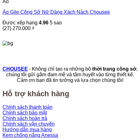
Áo
phẩm
này
Áo Gile Công Sở Nữ Dáng Xách Nách Chousee
có
nhiều
Được xếp hạng
4.96
5 sao
biến
(27)
270.000
₫
thể.
Các
tùy
chọn
có
thể
được
CHOUSEE
- Không chỉ tạo ra những bộ
thời trang công sở
,
chọn
chúng tôi gửi gắm đam mê và tâm huyết vào từng thiết kế.
trên
Cảm ơn bạn đã tin tưởng và lựa chọn chúng tôi!
trang
sản
phẩm
Hỗ trợ khách hàng
Chính sách thanh toán
Chính sách bảo mật
Chính sách hoàn trả
Chính sách vận chuyển
Hướng dẫn mua hàng
Kem chống nắng Anessa