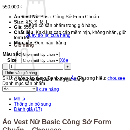
550.000
₫
Áo Vest Nữ
Basic Công Sở Form Chuẩn
Size
: XS, S, M, L
Chưa có sản phẩm trong giỏ hàng.
Giá
: 550k
Chất liệu
: Kaki lụa cao cấp mềm mịn, không nhăn, giữ
Quay trở lại cửa hàng
form tốt.
Màu sắc
: Đen, nâu, trắng
Giỏ hàng
Màu sắc
Size
Xóa
Áo
Vest
Thêm vào giỏ hàng
Nữ
SKU:
Không áp dụng
Danh mục:
Áo
Thương hiệu:
chousee
Chưa có sản phẩm trong giỏ hàng.
Basic
Danh mục sản phẩm
Công
Quay trở lại cửa hàng
Sở
Form
Mô tả
Chuẩn
Thông tin bổ sung
số
Đánh giá (17)
lượng
Áo Vest Nữ Basic Công Sở Form
Chuẩn – Chousee