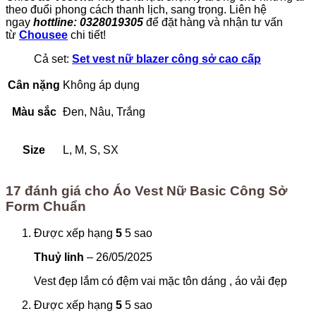
theo đuổi phong cách thanh lịch, sang trọng. Liên hệ
ngay
hottline: 0328019305
để đặt hàng và nhận tư vấn
từ
Chousee
chi tiết!
Cả set:
Set vest nữ blazer công sở cao cấp
Cân nặng
Không áp dụng
Màu sắc
Đen, Nâu, Trắng
Size
L, M, S, SX
17 đánh giá cho
Áo Vest Nữ Basic Công Sở
Form Chuẩn
Được xếp hạng
5
5 sao
Thuỷ linh
–
26/05/2025
Vest đẹp lắm có đệm vai mặc tôn dáng , áo vải đẹp
Được xếp hạng
5
5 sao