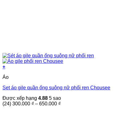
+
Sản
Áo
phẩm
này
Set áo gile quần ống suông nữ phối ren Chousee
có
nhiều
Được xếp hạng
4.88
5 sao
biến
Khoảng
(24)
300.000
₫
–
650.000
₫
thể.
giá:
Các
từ
tùy
300.000 ₫
chọn
đến
có
650.000 ₫
thể