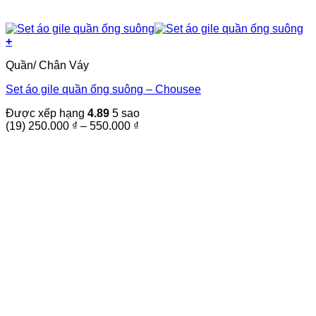
+
Sản
Quần/ Chân Váy
phẩm
này
Set áo gile quần ống suông – Chousee
có
nhiều
Được xếp hạng
4.89
5 sao
biến
Khoảng
(19)
250.000
₫
–
550.000
₫
thể.
giá:
Các
từ
tùy
250.000 ₫
chọn
đến
có
550.000 ₫
thể
được
chọn
trên
trang
sản
phẩm