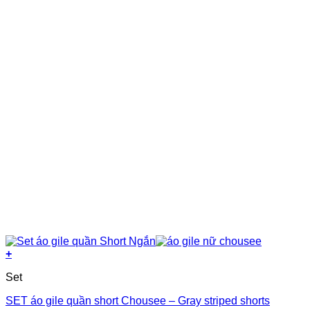
được
chọn
trên
trang
sản
phẩm
+
Sản
Set
phẩm
này
SET áo gile quần short Chousee – Gray striped shorts
có