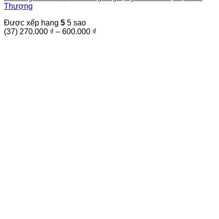
Thượng
nhiều
biến
Được xếp hạng
5
5 sao
thể.
Khoảng
(37)
270.000
₫
–
600.000
₫
Các
giá:
tùy
từ
chọn
270.000 ₫
có
đến
thể
600.000 ₫
được
chọn
trên
trang
sản
phẩm