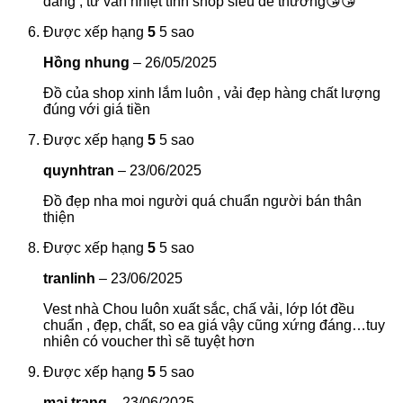
đăng , tư vấn nhiệt tình shop siêu dễ thương😘😘
Được xếp hạng
5
5 sao
Hồng nhung
–
26/05/2025
Đồ của shop xinh lắm luôn , vải đẹp hàng chất lượng
đúng với giá tiền
Được xếp hạng
5
5 sao
quynhtran
–
23/06/2025
Đồ đẹp nha moi người quá chuẩn người bán thân
thiện
Được xếp hạng
5
5 sao
tranlinh
–
23/06/2025
Vest nhà Chou luôn xuất sắc, chấ vải, lớp lót đều
chuẩn , đẹp, chất, so ea giá vậy cũng xứng đáng…tuy
nhiên có voucher thì sẽ tuyệt hơn
Được xếp hạng
5
5 sao
mai trang
–
23/06/2025