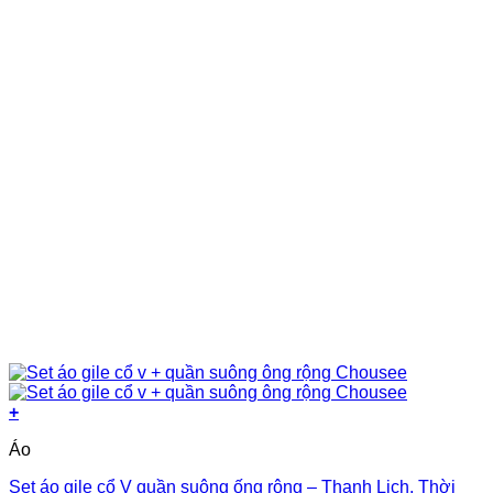
được
chọn
trên
trang
sản
phẩm
+
Sản
Áo
phẩm
này
Set áo gile cổ V quần suông ống rộng – Thanh Lịch, Thời
có