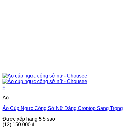
+
Sản
Áo
phẩm
này
Áo Cúp Ngực Công Sở Nữ Dáng Croptop Sang Trọng
có
nhiều
Được xếp hạng
5
5 sao
biến
(12)
150.000
₫
thể.
Các
tùy