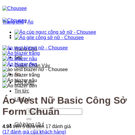
Bỏ
qua
nội
dung
Trang chủ
/
Áo
Trang Chủ
Set
Quần/ Chân Váy
Áo
Phụ Kiện
Tin tức
Áo Vest Nữ Basic Công Sở
Liên hệ
Form Chuẩn
Tìm
kiếm:
Giỏ hàng /
0
₫
4.94
trên 5 dựa trên
17
đánh giá
(
17
đánh giá của khách hàng)