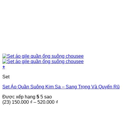
+
Sản
Set
phẩm
này
Set Áo Quần Suông Kim Sa – Sang Trọng Và Quyến Rũ
có
nhiều
Được xếp hạng
5
5 sao
biến
Khoảng
(23)
150.000
₫
–
520.000
₫
thể.
giá:
Các
từ
tùy
150.000 ₫
chọn
đến
có
520.000 ₫
thể