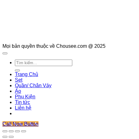
Mọi bản quyền thuộc về Chousee.com @ 2025
Tìm
kiếm:
Trang Chủ
Set
Quần/ Chân Váy
Áo
Phụ Kiện
Tin tức
Liên hệ
Call Now Button