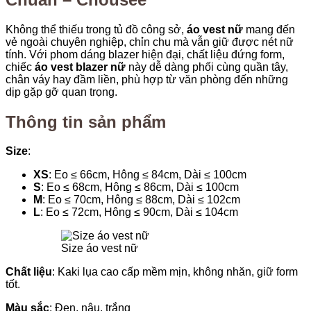
Không thể thiếu trong tủ đồ công sở,
áo vest nữ
mang đến
vẻ ngoài chuyên nghiệp, chỉn chu mà vẫn giữ được nét nữ
tính. Với phom dáng blazer hiện đại, chất liệu đứng form,
chiếc
áo vest blazer nữ
này dễ dàng phối cùng quần tây,
chân váy hay đầm liền, phù hợp từ văn phòng đến những
dịp gặp gỡ quan trọng.
Thông tin sản phẩm
Size
:
XS
: Eo ≤ 66cm, Hông ≤ 84cm, Dài ≤ 100cm
S
: Eo ≤ 68cm, Hông ≤ 86cm, Dài ≤ 100cm
M
: Eo ≤ 70cm, Hông ≤ 88cm, Dài ≤ 102cm
L
: Eo ≤ 72cm, Hông ≤ 90cm, Dài ≤ 104cm
Size áo vest nữ
Chất liệu
: Kaki lụa cao cấp mềm mịn, không nhăn, giữ form
tốt.
Màu sắc
: Đen, nâu, trắng