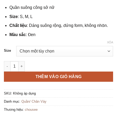
đánh giá
Quần suông công sở nữ
Size
: S, M, L
Chất liệu
: Dáng suông rộng, đứng form, không nhăn.
Màu sắc
: Đen
XÓA
Size
Quần suông công sở nữ form đẹp, tôn dáng số lượng
THÊM VÀO GIỎ HÀNG
SKU:
Không áp dụng
Danh mục:
Quần/ Chân Váy
Thương hiệu:
chousee