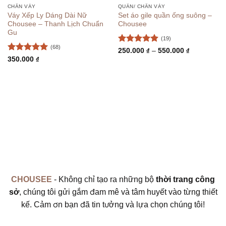
CHÂN VÁY
QUẦN/ CHÂN VÁY
Váy Xếp Ly Dáng Dài Nữ
Set áo gile quần ống suông –
Chousee – Thanh Lịch Chuẩn
Chousee
Gu
(19)
(68)
Được xếp
Khoảng
250.000
₫
–
550.000
₫
giá:
hạng
4.89
Được xếp
350.000
₫
từ
5 sao
hạng
5
5
250.000 ₫
sao
đến
550.000 ₫
CHOUSEE
- Không chỉ tạo ra những bộ
thời trang công
sở
, chúng tôi gửi gắm đam mê và tâm huyết vào từng thiết
kế. Cảm ơn bạn đã tin tưởng và lựa chọn chúng tôi!