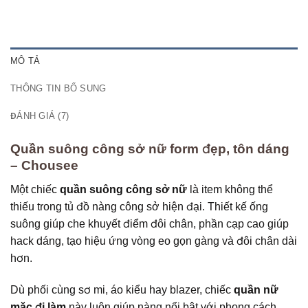
MÔ TẢ
THÔNG TIN BỔ SUNG
ĐÁNH GIÁ (7)
Quần suông công sở nữ form đẹp, tôn dáng
– Chousee
Một chiếc
quần suông công sở nữ
là item không thể
thiếu trong tủ đồ nàng công sở hiện đại. Thiết kế ống
suông giúp che khuyết điểm đôi chân, phần cạp cao giúp
hack dáng, tạo hiệu ứng vòng eo gọn gàng và đôi chân dài
hơn.
Dù phối cùng sơ mi, áo kiểu hay blazer, chiếc
quần nữ
mặc đi làm
này luôn giúp nàng nổi bật với phong cách