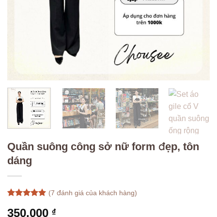
Quần suông công sở nữ form đẹp, tôn
dáng
(
7
đánh giá của khách hàng)
5
7
trên 5
350.000
₫
dựa trên