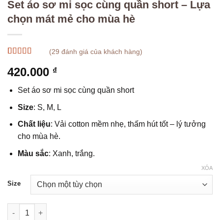
Set áo sơ mi sọc cùng quần short – Lựa
chọn mát mẻ cho mùa hè
(
29
đánh giá của khách hàng)
4.97
29
trên 5
420.000
₫
dựa trên
đánh giá
Set áo sơ mi sọc cùng quần short
Size
: S, M, L
Chất liệu
: Vải cotton mềm nhẹ, thấm hút tốt – lý tưởng
cho mùa hè.
Màu sắc
: Xanh, trắng.
XÓA
Size
Set áo sơ mi sọc cùng quần short – Lựa chọn mát mẻ cho mùa