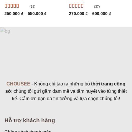
(19)
(37)
Được xếp
Được xếp
Khoảng
Khoảng
250.000
₫
–
550.000
₫
270.000
₫
–
600.000
₫
giá:
giá:
hạng
4.89
5
hạng
5
5 sao
từ
từ
sao
250.000 ₫
270.000 ₫
đến
đến
550.000 ₫
600.000 ₫
CHOUSEE
- Không chỉ tạo ra những bộ
thời trang công
sở
, chúng tôi gửi gắm đam mê và tâm huyết vào từng thiết
kế. Cảm ơn bạn đã tin tưởng và lựa chọn chúng tôi!
Hỗ trợ khách hàng