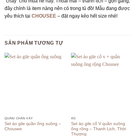
“cháy” cho mùa hè này. Thoải mái – thanh lịch – gọn gàng,
đây chính là item nàng nên có trong tủ đồ! Mẫu đang được
yêu thích tại
CHOUSEE
– đặt ngay kẻo hết size nhé!
SẢN PHẨM TƯƠNG TỰ
QUẦN/ CHÂN VÁY
ÁO
Set áo gile quần ống suông –
Set áo gile cổ V quần suông
Chousee
ống rộng – Thanh Lịch, Thời
Thượng