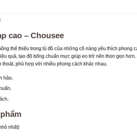
)
ạp cao
– Chousee
hông thể thiếu trong tủ đồ của những cô nàng yêu thích phong cá
iệu quả, tạo độ bống chuẩn mực giúp eo trở nên thon gọn hơn
 thoát, phù hợp với nhiều phong cách khác nhau.
n hảo.
huẩn.
ách.
n phẩm
nhỏ nhất)