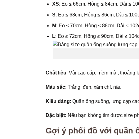
XS
: Eo ≤ 66cm, Hông ≤ 84cm, Dài ≤ 1
S
: Eo ≤ 68cm, Hông ≤ 86cm, Dài ≤ 10
M
: Eo ≤ 70cm, Hông ≤ 88cm, Dài ≤ 10
L
: Eo ≤ 72cm, Hông ≤ 90cm, Dài ≤ 104
Chất liệu
: Vải cao cấp, mềm mài, thoáng k
Màu sắc
: Trắng, đen, xám chì, nâu
Kiểu dáng
: Quần ống suông, lưng cạp cao
Đặc biệt:
Nếu bạn không tìm được size p
Gợi ý phối đồ với quần