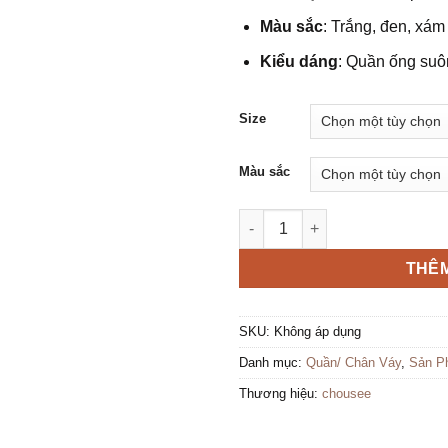
Màu sắc
: Trắng, đen, xám
Kiểu dáng
: Quần ống suôn
Size
Màu sắc
Quần ống suông lưng cạp cao
THÊM
SKU:
Không áp dụng
Danh mục:
Quần/ Chân Váy
,
Sản P
Thương hiệu:
chousee