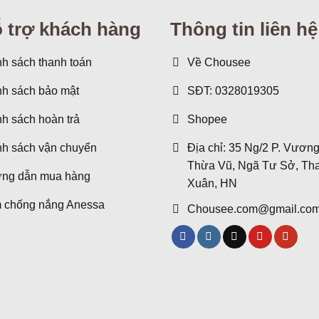
đến
420.000 ₫
 trợ khách hàng
Thông tin liên hệ
h sách thanh toán
Về Chousee
nh sách bảo mật
SĐT: 0328019305
h sách hoàn trả
Shopee
nh sách vận chuyển
Địa chỉ: 35 Ng/2 P. Vươn
Thừa Vũ, Ngã Tư Sở, Th
ng dẫn mua hàng
Xuân, HN
 chống nắng Anessa
Chousee.com@gmail.co