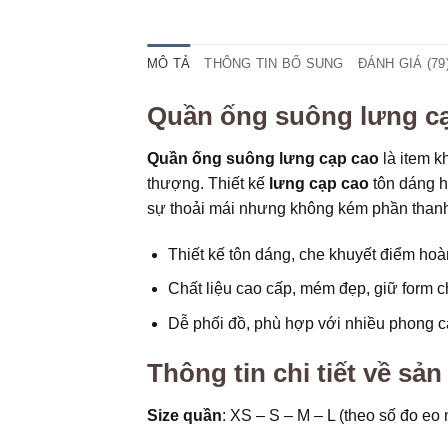
MÔ TẢ
THÔNG TIN BỔ SUNG
ĐÁNH GIÁ (79
Quần ống suông lưng c
Quần ống suông lưng cạp cao
là item k
thượng. Thiết kế
lưng cạp cao
tôn dáng h
sự thoải mái nhưng không kém phần thanh
Thiết kế tôn dáng, che khuyết điểm hoà
Chất liệu cao cấp, mém đẹp, giữ form c
Dễ phối đồ, phù hợp với nhiều phong c
Thông tin chi tiết về sả
Size quần
: XS – S – M – L (theo số đo eo 