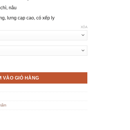
 chì, nâu
g, lưng cạp cao, có xếp ly
XÓA
 khoá kéo bên hông hack dáng số lượng
 VÀO GIỎ HÀNG
hẩm