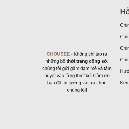
đến
520.000 ₫
Hỗ
Chín
Chí
Chín
CHOUSEE
- Không chỉ tạo ra
Chí
những bộ
thời trang công sở
,
chúng tôi gửi gắm đam mê và tâm
Hướ
huyết vào từng thiết kế. Cảm ơn
bạn đã tin tưởng và lựa chọn
Kem
chúng tôi!