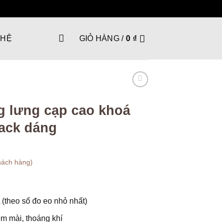
 HỆ
GIỎ HÀNG /
0
₫
 lưng cạp cao khoá
ack dáng
hách hàng)
 (theo số đo eo nhỏ nhất)
ềm mài, thoáng khí