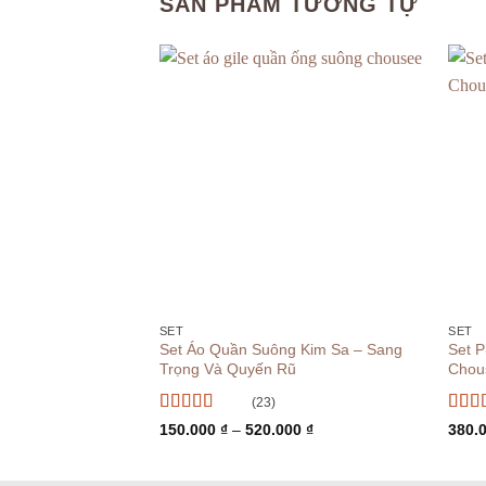
SẢN PHẨM TƯƠNG TỰ
+
+
SET
SET
Set Áo Quần Suông Kim Sa – Sang
Set P
Trọng Và Quyến Rũ
Chous
(23)
Được xếp
Được
Khoảng
150.000
₫
–
520.000
₫
380.
hạng
5
5 sao
giá:
hạn
từ
150.000 ₫