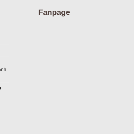
Fanpage
g
anh
m