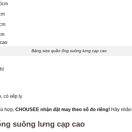
00cm
0cm
2cm
cm
Bảng size quần ống suông lưng cạp cao
hí
, có xếp ly
hù hợp,
CHOUSEE nhận đặt may theo số đo riêng!
Hãy nhắn 
 ống suông lưng cạp cao