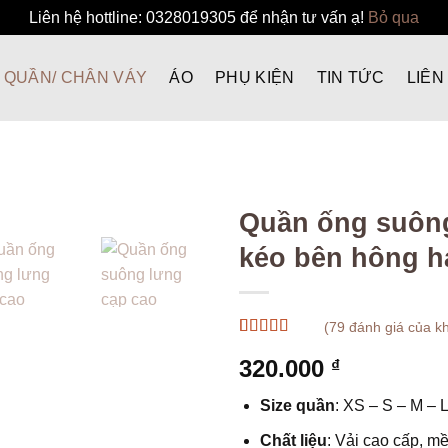
Liên hệ hottline: 0328019305 để nhận tư vấn ạ!
Bỏ qua
QUẦN/ CHÂN VÁY
ÁO
PHỤ KIỆN
TIN TỨC
LIÊN
Quần ống suông
kéo bên hông h
(
79
đánh giá của k
4.99
78
trên 5
320.000
₫
dựa trên
đánh giá
Size quần
: XS – S – M – L
Chất liệu
: Vải cao cấp, m