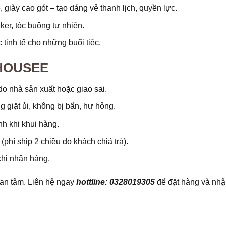
giày cao gót – tạo dáng vẻ thanh lịch, quyền lực.
ker, tóc buông tự nhiên.
 tinh tế cho những buổi tiệc.
 CHOUSEE
o nhà sản xuất hoặc giao sai.
g giặt ủi, không bị bẩn, hư hỏng.
h khi khui hàng.
phí ship 2 chiều do khách chiả trả).
khi nhận hàng.
an tâm. Liên hệ ngay
hottline: 0328019305
để đặt hàng và nhận 