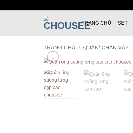
Bỏ
qua
TRANG CHỦ
SET
nội
dung
TRANG CHỦ
/
QUẦN/ CHÂN VÁY