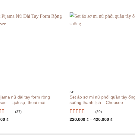
+
SET
ijama nữ dài tay form rộng
Set áo sơ mi nữ phối quần tây ốn
ee – Lịch sự, thoải mái
suông thanh lịch – Chousee
(37)
(30)
 xếp
Được xếp
Khoảng
000
₫
220.000
₫
–
420.000
₫
g
5
5 sao
hạng
5
5 sao
giá:
từ
220.000 ₫