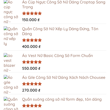
Áo Cúp Ngực Công Sở Nữ Dáng Croptop Sang
Trọng
Được xếp
150.000
₫
hạng
5.00
5 sao
Quần Công Sở Nữ Xếp Ly Dáng Đứng, Tôn
Dáng
Được xếp
400.000
₫
hạng
5.00
5 sao
Áo Vest Nữ Basic Công Sở Form Chuẩn
Được xếp
550.000
₫
hạng
4.94
5 sao
Áo Gile Công Sở Nữ Dáng Xách Nách Chousee
Được xếp
270.000
₫
hạng
4.96
5 sao
Quần suông công sở nữ form đẹp, tôn dáng