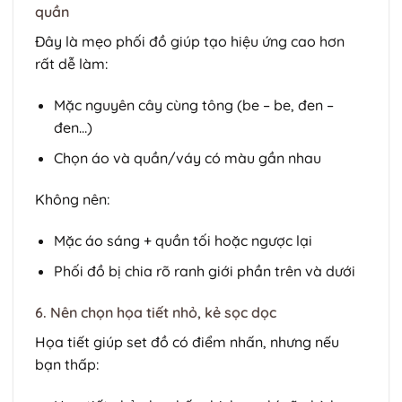
quần
Đây là mẹo phối đồ giúp tạo hiệu ứng cao hơn
rất dễ làm:
Mặc nguyên cây cùng tông (be – be, đen –
đen…)
Chọn áo và quần/váy có màu gần nhau
Không nên:
Mặc áo sáng + quần tối hoặc ngược lại
Phối đồ bị chia rõ ranh giới phần trên và dưới
6. Nên chọn họa tiết nhỏ, kẻ sọc dọc
Họa tiết giúp set đồ có điểm nhấn, nhưng nếu
bạn thấp: