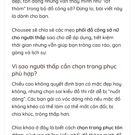
đẹp, tôn dáng nhưng vẫn thấy mình như “lọt
thỏm” trong bộ đồ công sở? Đừng lo, bài viết này
là dành cho bạn.
Chousee sẽ chia sẻ các mẹo
phối đồ công sở nữ
cho người thấp
sao cho dễ áp dụng, tiết kiệm
thời gian nhưng vẫn giúp bạn trông cao ráo, gọn
gàng và lịch sự.
Vì sao người thấp cần chọn trang phục
phù hợp?
Chiều cao không quyết định bạn có mặc đẹp hay
không, nhưng chọn sai kiểu đồ thì rất dễ bị “nuốt
dáng”. Các bạn gái có vóc dáng nhỏ nếu mặc đồ
không khéo có thể làm cơ thể mất cân đối, bị
chia khúc, trông thấp hơn.
Chìa khóa ở đây là biết cách
chọn trang phục tôn