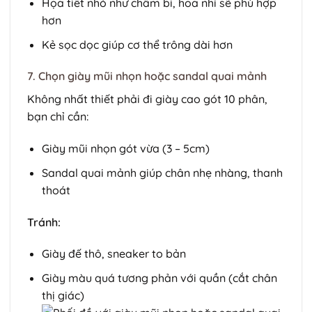
Họa tiết nhỏ như chấm bi, hoa nhí sẽ phù hợp
hơn
Kẻ sọc dọc giúp cơ thể trông dài hơn
7. Chọn giày mũi nhọn hoặc sandal quai mảnh
Không nhất thiết phải đi giày cao gót 10 phân,
bạn chỉ cần:
Giày mũi nhọn gót vừa (3 – 5cm)
Sandal quai mảnh giúp chân nhẹ nhàng, thanh
thoát
Tránh:
Giày đế thô, sneaker to bản
Giày màu quá tương phản với quần (cắt chân
thị giác)