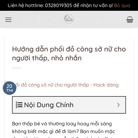
Liên hệ hottline: 0328019305 để nhận tư vấn ạ!
Bỏ qua
Bỏ
qua
nội
dung
Hướng dẫn phối đồ công sở nữ cho
người thấp, nhỏ nhắn
20
Th4
Nội Dung Chính
Bạn thấp bé và thường loay hoay mỗi sáng
không biết mặc gì để đi làm? Bạn muốn mặc