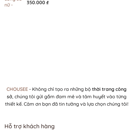
Được xếp
350.000
₫
hạng
5.00
5 sao
CHOUSEE
- Không chỉ tạo ra những bộ
thời trang công
sở
, chúng tôi gửi gắm đam mê và tâm huyết vào từng
thiết kế. Cảm ơn bạn đã tin tưởng và lựa chọn chúng tôi!
Hỗ trợ khách hàng