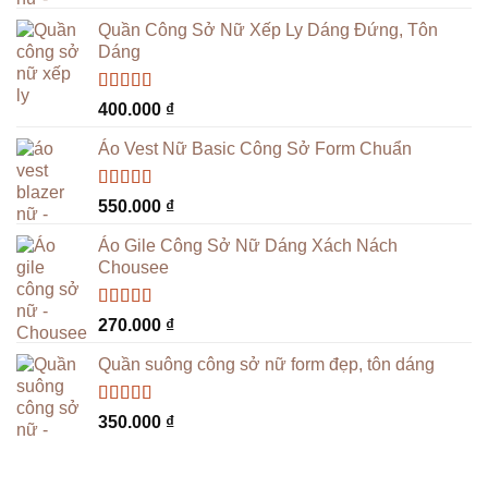
hạng
5.00
5
sao
Quần Công Sở Nữ Xếp Ly Dáng Đứng, Tôn
Dáng
Được xếp
400.000
₫
hạng
5.00
5
sao
Áo Vest Nữ Basic Công Sở Form Chuẩn
Được xếp
550.000
₫
hạng
4.94
5
sao
Áo Gile Công Sở Nữ Dáng Xách Nách
Chousee
Được xếp
270.000
₫
hạng
4.96
5
sao
Quần suông công sở nữ form đẹp, tôn dáng
Được xếp
350.000
₫
hạng
5.00
5
sao