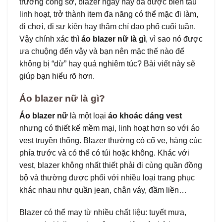
trường công sở, blazer ngày nay đã được biến tấu
linh hoạt, trở thành item đa năng có thể mặc đi làm,
đi chơi, đi sự kiện hay thậm chí dạo phố cuối tuần.
Vậy chính xác thì
áo blazer nữ là gì
, vì sao nó được
ưa chuộng đến vậy và bạn nên mặc thế nào để
không bị “dừ” hay quá nghiêm túc? Bài viết này sẽ
giúp bạn hiểu rõ hơn.
Áo blazer nữ là gì?
Áo blazer nữ
là một loại
áo khoác dáng vest
nhưng có thiết kế mềm mại, linh hoạt hơn so với áo
vest truyền thống. Blazer thường có cổ ve, hàng cúc
phía trước và có thể có túi hoặc không. Khác với
vest, blazer không nhất thiết phải đi cùng quần đồng
bộ và thường được phối với nhiều loại trang phục
khác nhau như quần jean, chân váy, đầm liền…
Blazer có thể may từ nhiều chất liệu: tuyết mưa,