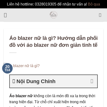
Liên hệ hottline: 0328019305 để nhận tư vấn ạ!
Bỏ qua
Bỏ
qua
nội
dung
Áo blazer nữ là gì? Hướng dẫn phối
đồ với áo blazer nữ đơn giản tinh tế
20
Th4
Nội Dung Chính
Áo blazer nữ
không còn là món đồ xa lạ trong thời
trang hiện đại. Từ chỗ chỉ xuất hiện trong môi