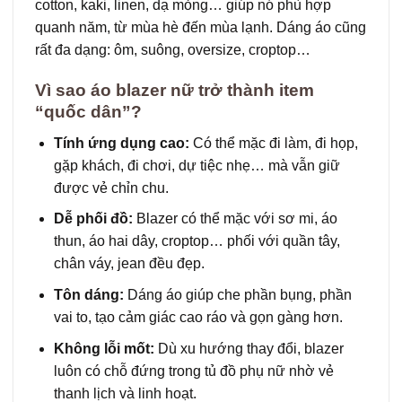
cotton, kaki, linen, dạ mỏng… giúp nó phù hợp
quanh năm, từ mùa hè đến mùa lạnh. Dáng áo cũng
rất đa dạng: ôm, suông, oversize, croptop…
Vì sao áo blazer nữ trở thành item
“quốc dân”?
Tính ứng dụng cao:
Có thể mặc đi làm, đi họp,
gặp khách, đi chơi, dự tiệc nhẹ… mà vẫn giữ
được vẻ chỉn chu.
Dễ phối đồ:
Blazer có thể mặc với sơ mi, áo
thun, áo hai dây, croptop… phối với quần tây,
chân váy, jean đều đẹp.
Tôn dáng:
Dáng áo giúp che phần bụng, phần
vai to, tạo cảm giác cao ráo và gọn gàng hơn.
Không lỗi mốt:
Dù xu hướng thay đổi, blazer
luôn có chỗ đứng trong tủ đồ phụ nữ nhờ vẻ
thanh lịch và linh hoạt.