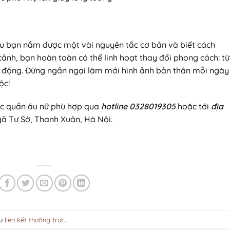
 bạn nắm được một vài nguyên tắc cơ bản và biết cách
ảnh, bạn hoàn toàn có thể linh hoạt thay đổi phong cách: từ
g động. Đừng ngần ngại làm mới hình ảnh bản thân mỗi ngày
ộc!
ếc quần âu nữ phù hợp qua
hotline 0328019305
hoặc tới
địa
gã Tư Sở, Thanh Xuân, Hà Nội.
ấu
liên kết thường trực
.