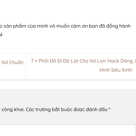
vào sản phẩm của mình và muốn cảm ơn bạn đã đồng hành
y.
7 + Phối Đồ Đi Đà Lạt Cho Nữ Lùn: Hack Dáng,
o Nữ Chuẩn
Hình Siêu Xinh!
 công khai.
Các trường bắt buộc được đánh dấu
*