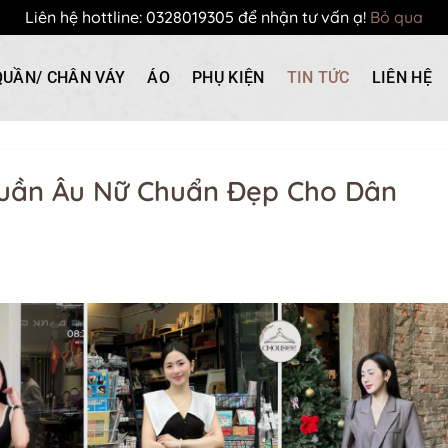
Liên hệ hottline: 0328019305 để nhận tư vấn ạ!
Bỏ qua
QUẦN/ CHÂN VÁY
ÁO
PHỤ KIỆN
TIN TỨC
LIÊN HỆ
Quần Âu Nữ Chuẩn Đẹp Cho Dân