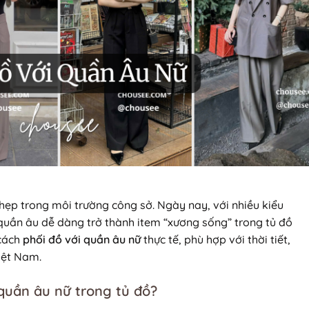
ẹp trong môi trường công sở. Ngày nay, với nhiều kiểu
 quần âu dễ dàng trở thành item “xương sống” trong tủ đồ
 cách
phối đồ với quần âu nữ
thực tế, phù hợp với thời tiết,
iệt Nam.
 quần âu nữ trong tủ đồ?