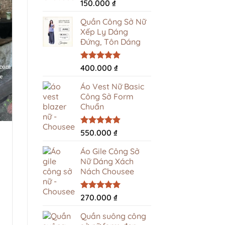
Được xếp
150.000
₫
hạng
5.00
5 sao
Quần Công Sở Nữ
Xếp Ly Dáng
Đứng, Tôn Dáng
Được xếp
400.000
₫
hạng
5.00
5 sao
Áo Vest Nữ Basic
Công Sở Form
Chuẩn
Được xếp
550.000
₫
hạng
4.94
5 sao
Áo Gile Công Sở
Nữ Dáng Xách
Nách Chousee
Được xếp
270.000
₫
hạng
4.96
5 sao
Quần suông công