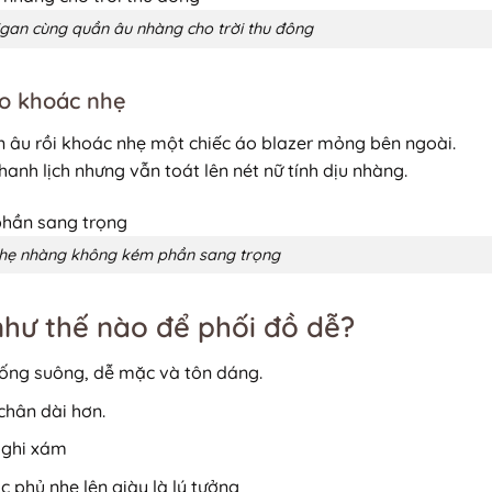
igan cùng quần âu nhàng cho trời thu đông
áo khoác nhẹ
n âu rồi khoác nhẹ một chiếc áo blazer mỏng bên ngoài.
anh lịch nhưng vẫn toát lên nét nữ tính dịu nhàng.
nhẹ nhàng không kém phần sang trọng
hư thế nào để phối đồ dễ?
ống suông, dễ mặc và tôn dáng.
chân dài hơn.
 ghi xám
 phủ nhẹ lên giày là lý tưởng