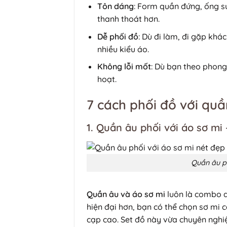
Tôn dáng
: Form quần đứng, ống s
thanh thoát hơn.
Dễ phối đồ
: Dù đi làm, đi gặp khá
nhiều kiểu áo.
Không lỗi mốt
: Dù bạn theo phong 
hoạt.
7 cách phối đồ với quầ
1. Quần âu phối với áo sơ mi
Quần âu ph
Quần âu và áo sơ mi
luôn là combo a
hiện đại hơn, bạn có thể chọn sơ mi 
cạp cao. Set đồ này vừa chuyên nghiệ