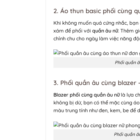
2. Áo thun basic phối cùng q
Khi không muốn quá cứng nhắc, bạn c
xám để phối với
quần âu nữ
. Thêm gi
chỉnh chu cho ngày làm việc năng độ
Phối quần â
3. Phối quần âu cùng blazer
Blazer phối cùng quần âu nữ
là lựa c
không bị dừ, bạn có thể mặc cùng áo
màu trung tính như đen, kem, be để 
Phối quần â