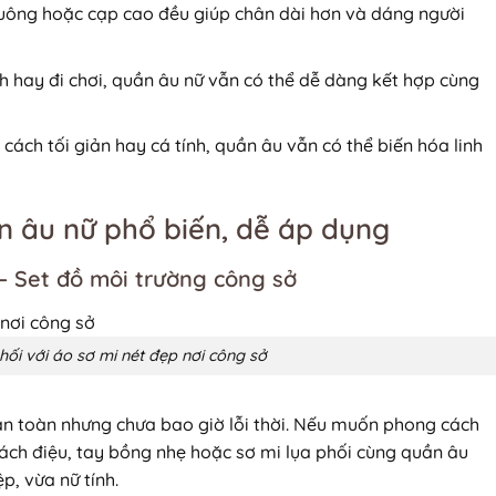
uông hoặc cạp cao đều giúp chân dài hơn và dáng người
ch hay đi chơi, quần âu nữ vẫn có thể dễ dàng kết hợp cùng
cách tối giản hay cá tính, quần âu vẫn có thể biến hóa linh
n âu nữ phổ biến, dễ áp dụng
 – Set đồ môi trường công sở
ối với áo sơ mi nét đẹp nơi công sở
n toàn nhưng chưa bao giờ lỗi thời. Nếu muốn phong cách
cách điệu, tay bồng nhẹ hoặc sơ mi lụa phối cùng quần âu
p, vừa nữ tính.