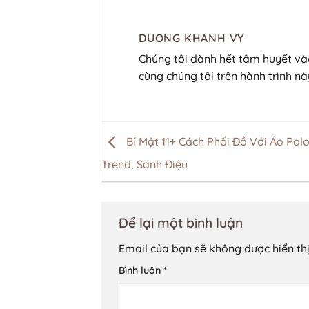
DUONG KHANH VY
Chúng tôi dành hết tâm huyết 
cùng chúng tôi trên hành trình nà
Bí Mật 11+ Cách Phối Đồ Với Áo Pol
Trend, Sành Điệu
Để lại một bình luận
Email của bạn sẽ không được hiển thị
Bình luận
*