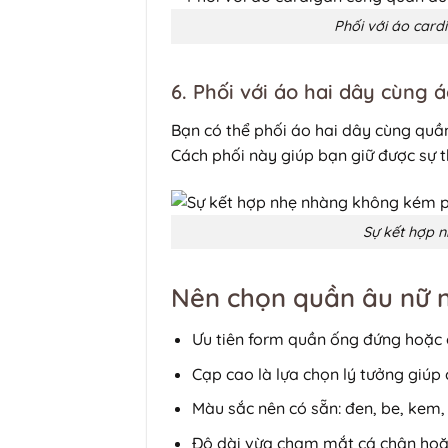
Phối với áo card
6. Phối với áo hai dây cùng 
Bạn có thể phối áo hai dây cùng quầ
Cách phối này giúp bạn giữ được sự th
Sự kết hợp 
Nên chọn quần âu nữ n
Ưu tiên form quần ống đứng hoặc 
Cạp cao là lựa chọn lý tưởng giúp 
Màu sắc nên có sẵn: đen, be, kem,
Độ dài vừa chạm mắt cá chân hoặc