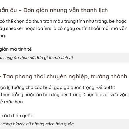
uần âu – Đơn giản nhưng vẫn thanh lịch
ó thể chọn áo thun trơn màu trung tính như trắng, be hoặc
ày sneaker hoặc loafers là có ngay outfit thoải mái mà vẫn
ng.
u cùng áo thun nữ đơn giản mà tinh tế
 – Tạo phong thái chuyên nghiệp, trưởng thành
họn lý tưởng cho các buổi gặp gỡ quan trọng. Để outfit
 thun trắng hoặc áo hai dây bên trong. Chọn blazer vừa vặn,
dễ mặc hơn.
u cùng blazer nữ phong cách hàn quốc