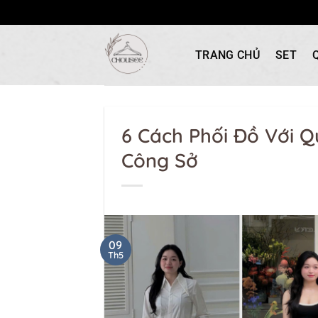
Bỏ
qua
TRANG CHỦ
SET
nội
dung
6 Cách Phối Đồ Với 
Công Sở
09
Th5