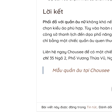
Lời kết
Phối đồ với quần âu nữ
không khó nếu
chọn kiểu áo phù hợp. Tùy vào hoàn c
công sở thanh lịch đến dạo phố năn
chỉ bằng một chiếc quần âu quen thu
Liên hệ ngay Chousee để có một chi
chỉ
: 35 Ngõ 2, Phố Vương Thừa Vũ, N
Mẫu quần âu tại Chousee
Bài viết này được đăng trong
Tin tức
. Đánh d