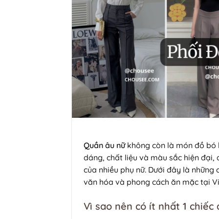
Quần âu nữ
không còn là món đồ bó h
dáng, chất liệu và màu sắc hiện đại,
của nhiều phụ nữ. Dưới đây là những
văn hóa và phong cách ăn mặc tại V
Vì sao nên có ít nhất 1 chiếc