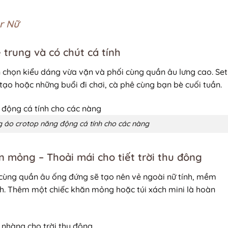
r Nữ
 trung và có chút cá tính
chọn kiểu dáng vừa vặn và phối cùng quần âu lưng cao. Set
ạo hoặc những buổi đi chơi, cà phê cùng bạn bè cuối tuần.
 áo crotop năng động cá tính cho các nàng
an mỏng – Thoải mái cho tiết trời thu đông
 cùng quần âu ống đứng sẽ tạo nên vẻ ngoài nữ tính, mềm
h. Thêm một chiếc khăn mỏng hoặc túi xách mini là hoàn