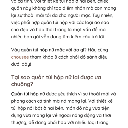
và cá tính. Với thiết kế túi hộp ở hai bên, chiếc
quần này không chỉ tạo điểm nhấn mà còn mang
lại sự thoải mái tối đa cho người mặc. Tuy nhiên,
việc phối hợp quần túi hộp với các loại áo sao
cho đẹp và hợp thời trang là một vấn đề mà
nhiều bạn gái vẫn đang tìm kiếm câu trả lời.
Vậy
quần túi hộp nữ mặc với áo gì
? Hãy cùng
chousee
tham khảo 8 cách phối đồ sành điệu
dưới đây!
Tại sao quần túi hộp nữ lại được ưa
chuộng?
Quần túi hộp nữ
được yêu thích vì sự thoải mái và
phong cách cá tính mà nó mang lại. Với thiết kế
túi hộp nổi bật ở hai bên, món đồ này vừa tiện
dụng vừa mang lại vẻ ngoài năng động và thời
thượng, dễ dàng phối hợp với nhiều loại trang