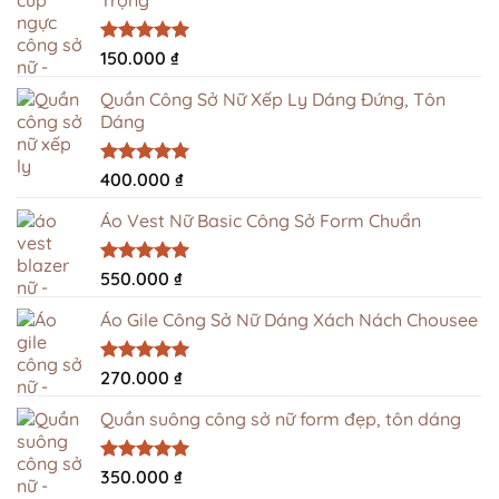
Được xếp
150.000
₫
hạng
5.00
5 sao
Quần Công Sở Nữ Xếp Ly Dáng Đứng, Tôn
Dáng
Được xếp
400.000
₫
hạng
5.00
5 sao
Áo Vest Nữ Basic Công Sở Form Chuẩn
Được xếp
550.000
₫
hạng
4.94
5 sao
Áo Gile Công Sở Nữ Dáng Xách Nách Chousee
Được xếp
270.000
₫
hạng
4.96
5 sao
Quần suông công sở nữ form đẹp, tôn dáng
Được xếp
350.000
₫
hạng
5.00