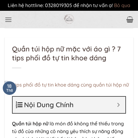
Liên hệ hottline: 0328019305 để nhận tư vấn ạ!
Bỏ qua
Bỏ
qua
nội
dung
Quần túi hộp nữ mặc với áo gì ? 7
tips phối đồ tự tin khoe dáng
18
Th8
Nội Dung Chính
Quần túi hộp nữ
là món đồ không thể thiếu trong
tủ đồ của những cô nàng yêu thích sự năng động