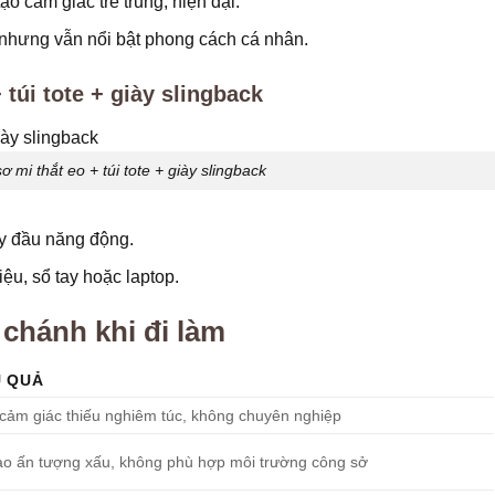
ạo cảm giác trẻ trung, hiện đại.
 nhưng vẫn nổi bật phong cách cá nhân.
 túi tote + giày slingback
 mi thắt eo + túi tote + giày slingback
ày đầu năng động.
iệu, sổ tay hoặc laptop.
chánh khi đi làm
 QUẢ
cảm giác thiếu nghiêm túc, không chuyên nghiệp
ạo ấn tượng xấu, không phù hợp môi trường công sở