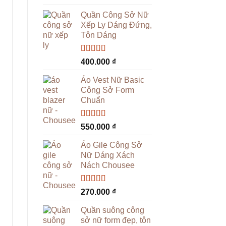
hạng
5.00
5
sao
Quần Công Sở Nữ
Xếp Ly Dáng Đứng,
Tôn Dáng
Được xếp
400.000
₫
hạng
5.00
5
sao
Áo Vest Nữ Basic
Công Sở Form
Chuẩn
Được xếp
550.000
₫
hạng
4.94
5
sao
Áo Gile Công Sở
Nữ Dáng Xách
Nách Chousee
Được xếp
270.000
₫
hạng
4.96
5
sao
Quần suông công
sở nữ form đẹp, tôn