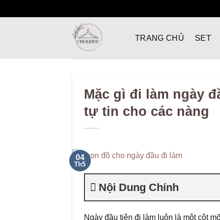
Bỏ
qua
TRANG CHỦ
SET
nội
dung
Mặc gì đi làm ngày đầ
tự tin cho các nàng
04
Th5
Nội Dung Chính
Ngày đầu tiên đi làm luôn là một cột mố