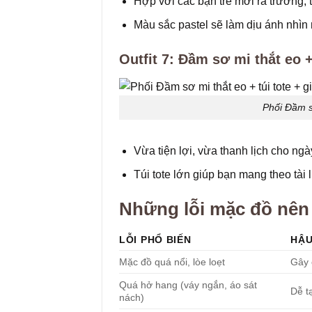
Hợp với các bạn trẻ mới ra trường, t
Màu sắc pastel sẽ làm dịu ánh nhìn
Outfit 7: Đầm sơ mi thắt eo +
Phối Đầm sơ
Vừa tiện lợi, vừa thanh lịch cho ng
Túi tote lớn giúp bạn mang theo tài l
Những lỗi mặc đồ nên 
LỖI PHỔ BIẾN
HẬU
Mặc đồ quá nổi, lòe loẹt
Gây 
Quá hở hang (váy ngắn, áo sát
Dễ t
nách)