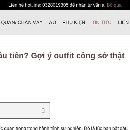
Liên hệ hottline: 0328019305 để nhận tư vấn ạ!
Bỏ qua
QUẦN/ CHÂN VÁY
ÁO
PHỤ KIỆN
TIN TỨC
LIÊN
u tiên? Gợi ý outfit công sở thật
c quan trọng trong hành trình sự nghiệp. Đó là lúc bạn bắt đầu