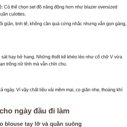
ệ: Có thể chọn set đồ năng động hơn như blazer oversized
uần culottes.
tối giản, tinh tế, không cần quá cứng nhắc nhưng vẫn gọn gàng,
 sát hay hở hang. Những thiết kế khéo léo như cổ chữ V vừa
bạn trông nữ tính mà vẫn chỉn chu.
 ngày. Vì vậy chất liệu vải mềm mại, co giãn nhẹ, thoáng khí
 cho ngày đầu đi làm
áo blouse tay lỡ và quần suông