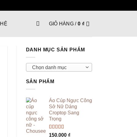
 HỆ
GIỎ HÀNG /
0
₫
DANH MỤC SẢN PHẨM
Chọn danh mục
SẢN PHẨM
Áo Cúp Ngực Công
Sở Nữ Dáng
Croptop Sang
Trọng
Được xếp
150.000
₫