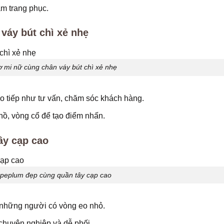
m trang phục.
 váy bút chì xẻ nhẹ
ơ mi nữ cùng chân váy bút chì xẻ nhẹ
ao tiếp như tư vấn, chăm sóc khách hàng.
ồ, vòng cổ để tạo điểm nhấn.
ây cạp cao
 peplum đẹp cùng quần tây cạp cao
 những người có vòng eo nhỏ.
 chuyên nghiệp và dễ phối.