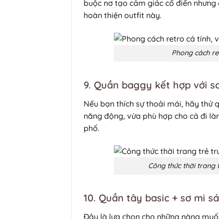
buộc nơ tạo cảm giác cổ điển nhưng 
hoàn thiện outfit này.
Phong cách ret
9. Quần baggy kết hợp với s
Nếu bạn thích sự thoải mái, hãy thử
năng động, vừa phù hợp cho cả đi làm
phố.
Công thức thời trang 
10. Quần tây basic + sơ mi s
Đây là lựa chọn cho những nàng muốn