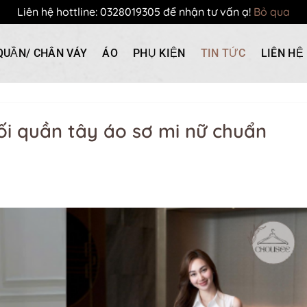
Liên hệ hottline: 0328019305 để nhận tư vấn ạ!
Bỏ qua
QUẦN/ CHÂN VÁY
ÁO
PHỤ KIỆN
TIN TỨC
LIÊN HỆ
ối quần tây áo sơ mi nữ chuẩn