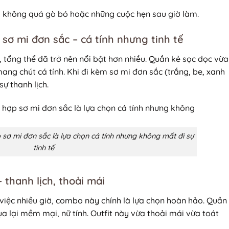
m không quá gò bó hoặc những cuộc hẹn sau giờ làm.
sơ mi đơn sắc – cá tính nhưng tinh tế
, tổng thể đã trở nên nổi bật hơn nhiều. Quần kẻ sọc dọc vừa
ang chút cá tính. Khi đi kèm sơ mi đơn sắc (trắng, be, xanh
sự thanh lịch.
 sơ mi đơn sắc là lựa chọn cá tính nhưng không mất đi sự
tinh tế
– thanh lịch, thoải mái
iệc nhiều giờ, combo này chính là lựa chọn hoàn hảo. Quần
lụa lại mềm mại, nữ tính. Outfit này vừa thoải mái vừa toát