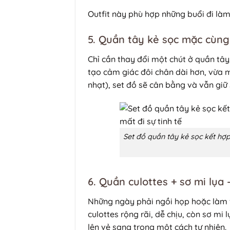
Outfit này phù hợp những buổi đi là
5. Quần tây kẻ sọc mặc cùng 
Chỉ cần thay đổi một chút ở quần tây
tạo cảm giác đôi chân dài hơn, vừa m
nhạt), set đồ sẽ cân bằng và vẫn giữ 
Set đồ quần tây kẻ sọc kết hợp
6. Quần culottes + sơ mi lụa 
Những ngày phải ngồi họp hoặc làm v
culottes rộng rãi, dễ chịu, còn sơ mi 
lên vẻ sang trọng một cách tự nhiên.