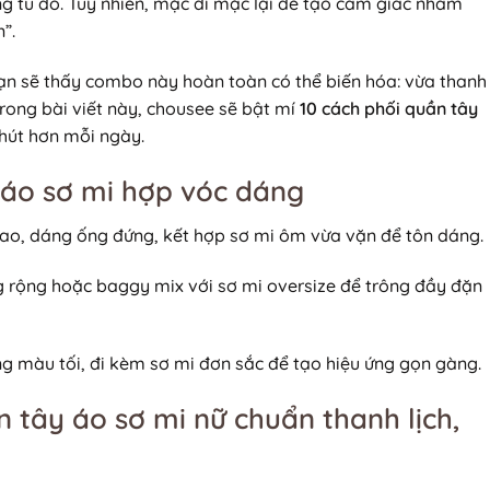
ng tủ đồ. Tuy nhiên, mặc đi mặc lại dễ tạo cảm giác nhàm
”.
ạn sẽ thấy combo này hoàn toàn có thể biến hóa: vừa thanh
. Trong bài viết này, chousee sẽ bật mí
10 cách phối quần tây
 hút hơn mỗi ngày.
 áo sơ mi hợp vóc dáng
cao, dáng ống đứng, kết hợp sơ mi ôm vừa vặn để tôn dáng.
 rộng hoặc baggy mix với sơ mi oversize để trông đầy đặn
 màu tối, đi kèm sơ mi đơn sắc để tạo hiệu ứng gọn gàng.
n tây áo sơ mi nữ chuẩn thanh lịch,