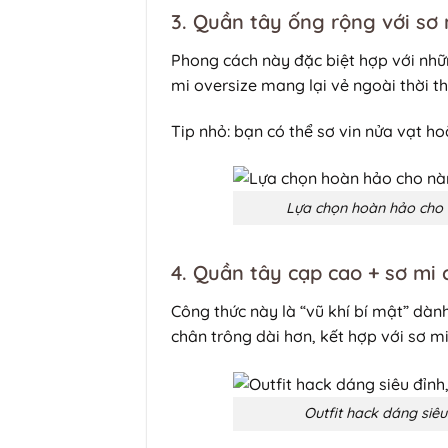
3. Quần tây ống rộng với sơ
Phong cách này đặc biệt hợp với nh
mi oversize mang lại vẻ ngoài thời t
Tip nhỏ: bạn có thể sơ vin nửa vạt h
Lựa chọn hoàn hảo cho 
4. Quần tây cạp cao + sơ mi 
Công thức này là “vũ khí bí mật” dà
chân trông dài hơn, kết hợp với sơ m
Outfit hack dáng siêu