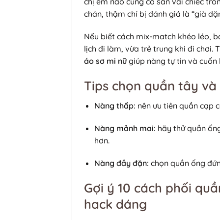
chị em nào cũng có sẵn vài chiếc tro
chán, thậm chí bị đánh giá là “già dặn
Nếu biết cách mix-match khéo léo, b
lịch đi làm, vừa trẻ trung khi đi chơi
áo sơ mi nữ
giúp nàng tự tin và cuốn
Tips chọn quần tây và
Nàng thấp:
nên ưu tiên quần cạp 
Nàng mảnh mai:
hãy thử quần ống
hơn.
Nàng đầy đặn:
chọn quần ống đứng
Gợi ý 10 cách phối quầ
hack dáng