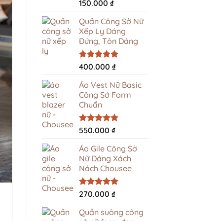
Được xếp
150.000
₫
hạng
5.00
5 sao
Quần Công Sở Nữ
Xếp Ly Dáng
Đứng, Tôn Dáng
Được xếp
400.000
₫
hạng
5.00
5 sao
Áo Vest Nữ Basic
Công Sở Form
Chuẩn
Được xếp
550.000
₫
hạng
4.94
5 sao
Áo Gile Công Sở
Nữ Dáng Xách
Nách Chousee
Được xếp
270.000
₫
hạng
4.96
5 sao
Quần suông công