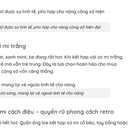
iữ được sự tinh tế, phù hợp cho nàng công sở hiện đại
ơ mi trắng
 xanh mint, be đang rất hot. Khi kết hợp với sơ mi trắng,
 tế mà vẫn trẻ trung. Đây là lựa chọn hoàn hảo cho mùa
í công sở vốn căng thẳng.
tươi sáng, mang lại vẻ ngoài tinh tế cho nàng
 mi cách điệu – quyến rũ phong cách retro
 hết hot. Quần ống loe kết hợp sơ mi cổ bèo, tay bồng hoặc