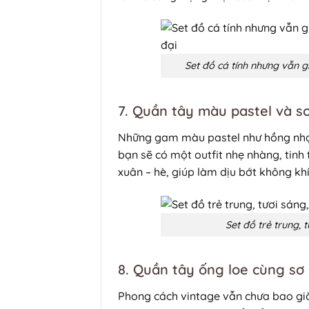
Set đồ cá tính nhưng vẫn g
7. Quần tây màu pastel và s
Những gam màu pastel như hồng nhạt,
bạn sẽ có một outfit nhẹ nhàng, tinh
xuân – hè, giúp làm dịu bớt không kh
Set đồ trẻ trung, 
8. Quần tây ống loe cùng sơ
Phong cách vintage vẫn chưa bao giờ