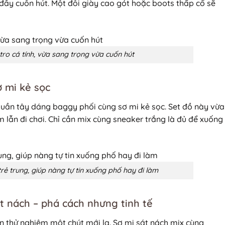
đầy cuốn hút. Một đôi giày cao gót hoặc boots thấp cổ sẽ
ro cá tính, vừa sang trọng vừa cuốn hút
ơ mi kẻ sọc
 quần tây dáng baggy phối cùng sơ mi kẻ sọc. Set đồ này vừa
 lẫn đi chơi. Chỉ cần mix cùng sneaker trắng là đủ để xuống
trẻ trung, giúp nàng tự tin xuống phố hay đi làm
át nách – phá cách nhưng tinh tế
 thử nghiệm một chút mới lạ. Sơ mi sát nách mix cùng