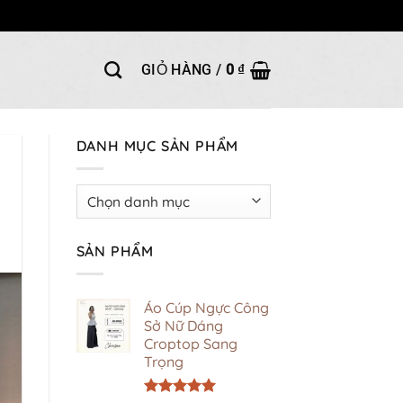
GIỎ HÀNG /
0
₫
DANH MỤC SẢN PHẨM
SẢN PHẨM
Áo Cúp Ngực Công
Sở Nữ Dáng
Croptop Sang
Trọng