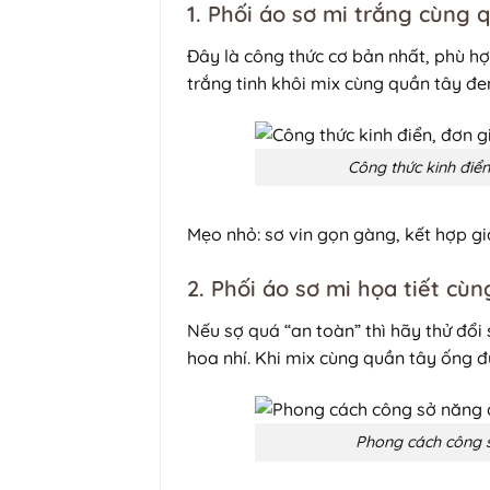
1. Phối áo sơ mi trắng cùng 
Đây là công thức cơ bản nhất, phù hợ
trắng tinh khôi mix cùng quần tây đe
Công thức kinh điển
Mẹo nhỏ: sơ vin gọn gàng, kết hợp gi
2. Phối áo sơ mi họa tiết cù
Nếu sợ quá “an toàn” thì hãy thử đổi
hoa nhí. Khi mix cùng quần tây ống đứ
Phong cách công s