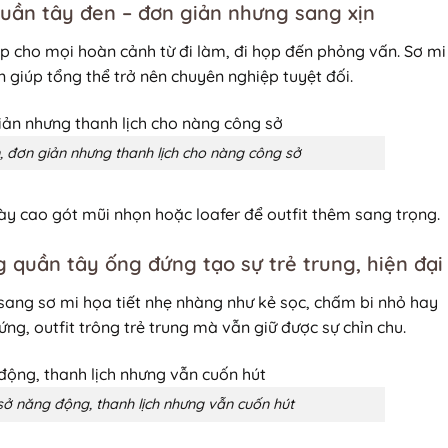
quần tây đen – đơn giản nhưng sang xịn
p cho mọi hoàn cảnh từ đi làm, đi họp đến phỏng vấn. Sơ mi
n giúp tổng thể trở nên chuyên nghiệp tuyệt đối.
, đơn giản nhưng thanh lịch cho nàng công sở
ày cao gót mũi nhọn hoặc loafer để outfit thêm sang trọng.
ng quần tây ống đứng tạo sự trẻ trung, hiện đại
 sang sơ mi họa tiết nhẹ nhàng như kẻ sọc, chấm bi nhỏ hay
ng, outfit trông trẻ trung mà vẫn giữ được sự chỉn chu.
ở năng động, thanh lịch nhưng vẫn cuốn hút