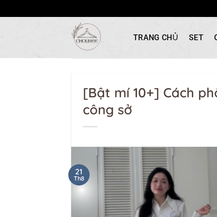
Bỏ
qua
TRANG CHỦ
SET
nội
dung
[Bật mí 10+] Cách ph
công sở
21
Th8