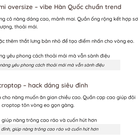
 mi oversize – vibe Hàn Quốc chuẩn trend
ững cô nàng dáng cao, mảnh mai. Quần ống rộng kết hợp sơ
hượng, thoải mái.
oặc thêm thắt lưng bản nhỏ để tạo điểm nhấn cho vòng eo.
nàng yêu phong cách thoải mái mà vẫn sành điệu
croptop – hack dáng siêu đỉnh
nh cho nàng muốn ăn gian chiều cao. Quần cạp cao giúp đôi
i croptop tôn vòng eo gọn gàng.
 đỉnh, giúp nàng trông cao ráo và cuốn hút hơn