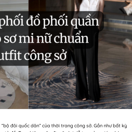
 “bộ đôi quốc dân” của thời trang công sở. Gần như bất kỳ